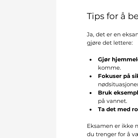
Tips for å 
Ja, det er en eksa
gjøre det lettere:
Gjør hjemmel
komme.
Fokuser på si
nødsituasjoner
Bruk eksemple
på vannet.
Ta det med ro
Eksamen er ikke me
du trenger for å v