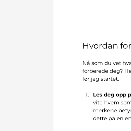
Hvordan for
Nå som du vet hva
forberede deg? He
før jeg startet.
Les deg opp p
vite hvem som 
merkene betyr
dette på en e