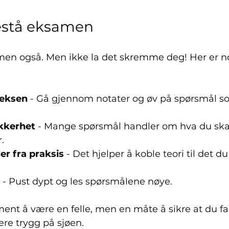
bestå eksamen
men også. Men ikke la det skremme deg! Her er noe
eksen
 - Gå gjennom notater og øv på spørsmål s
kkerhet
 - Mange spørsmål handler om hva du skal 
.
r fra praksis
 - Det hjelper å koble teori til det d
 - Pust dypt og les spørsmålene nøye.
nt å være en felle, men en måte å sikre at du fa
ære trygg på sjøen.