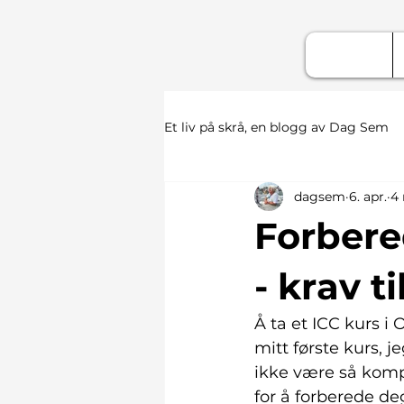
Et liv på skrå, en blogg av Dag Sem
dagsem
6. apr.
4 
Forbered
- krav ti
Å ta et ICC kurs i 
mitt første kurs, 
ikke være så kompl
for å forberede deg