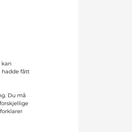
 kan 
 hadde fått 
ing. Du må 
orskjellige 
orklarer 