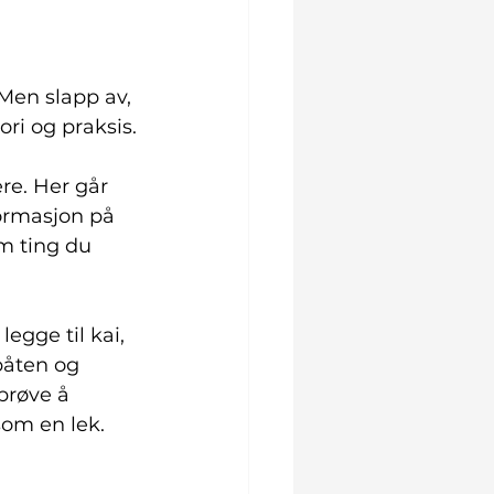
 Men slapp av, 
ori og praksis.
ere. Her går 
ormasjon på 
om ting du 
egge til kai, 
båten og 
prøve å 
som en lek.