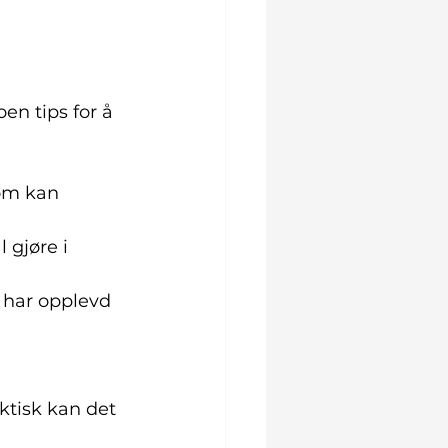
n tips for å 
om kan 
gjøre i 
u har opplevd 
ktisk kan det 