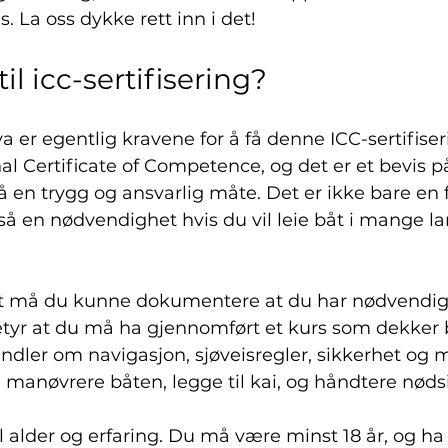
. La oss dykke rett inn i det!
il icc-sertifisering?
va er egentlig kravene for å få denne ICC-sertifise
nal Certificate of Competence, og det er et bevis p
 en trygg og ansvarlig måte. Det er ikke bare en f
 en nødvendighet hvis du vil leie båt i mange lan
atet må du kunne dokumentere at du har nødvendi
etyr at du må ha gjennomført et kurs som dekker 
andler om navigasjon, sjøveisregler, sikkerhet og m
 manøvrere båten, legge til kai, og håndtere nøds
l alder og erfaring. Du må være minst 18 år, og ha 