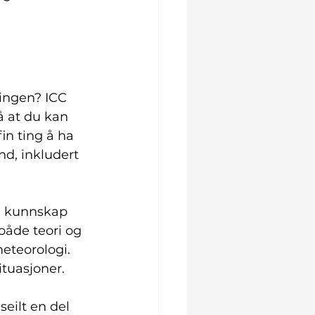
ringen? ICC 
å at du kan 
in ting å ha 
d, inkludert 
g kunnskap 
både teori og 
eteorologi. 
ituasjoner.
seilt en del 