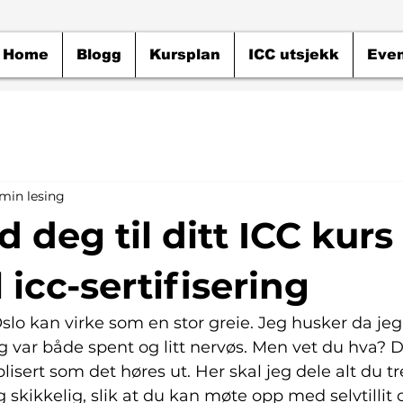
Home
Blogg
Kursplan
ICC utsjekk
Even
min lesing
 deg til ditt ICC kurs 
l icc-sertifisering
Oslo kan virke som en stor greie. Jeg husker da jeg 
jeg var både spent og litt nervøs. Men vet du hva? D
isert som det høres ut. Her skal jeg dele alt du tr
 skikkelig, slik at du kan møte opp med selvtillit o