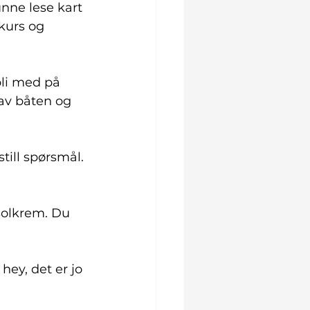
nne lese kart 
kurs og 
bli med på 
 av båten og 
till spørsmål. 
solkrem. Du 
hey, det er jo 