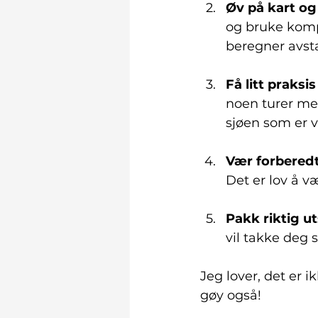
Øv på kart og
og bruke kompa
beregner avst
Få litt praksi
noen turer med
sjøen som er v
Vær forberedt
Det er lov å væ
Pakk riktig ut
vil takke deg s
Jeg lover, det er i
gøy også!