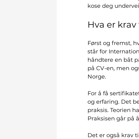
kose deg underveis
Hva er krav t
Først og fremst, h
står for Internatio
håndtere en båt på
på CV-en, men også
Norge.
For å få sertifik
og erfaring. Det b
praksis. Teorien h
Praksisen går på å
Det er også krav ti